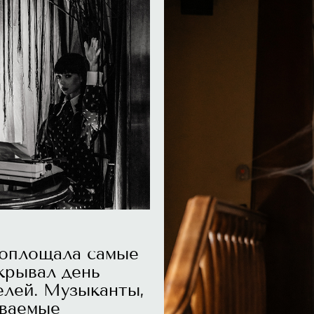
воплощала самые
крывал день
елей. Музыканты,
аваемые