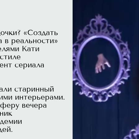
дочки? «Создать
а в реальности»
елями Кати
 стиле
ент сериала
али старинный
ими интерьерами.
сферу вечера
ник
адемии
дей.