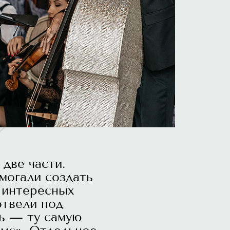
две части.
могали создать
и интересных
отвели под
щь — ту самую