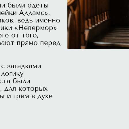
ни были одеты
мейки Аддамс».
ков, ведь именно
ники «Невермор»
ге от того,
вают прямо перед
с загадками
 логику
еста были
, для которых
 и грим в духе