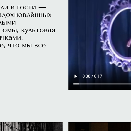
ли и гости —
 вдохновлённых
елыми
тюмы, культовая
ичками.
, что мы все