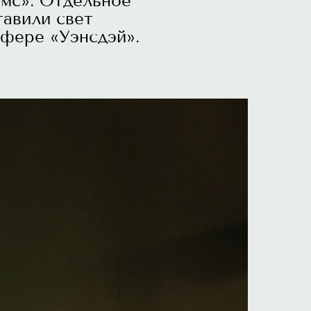
амс». Отдельное
тавили свет
сфере «Уэнсдэй».