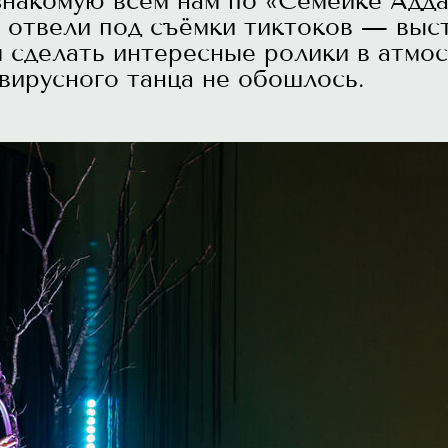
знакомую всем нам по «Семейке Адд
 отвели под съёмки тиктоков — выс
м сделать интересные ролики в атмо
вирусного танца не обошлось.