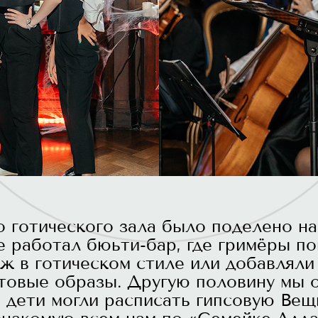
 готического зала было поделено на 
е работал бюьти-бар, где гримёры по
яж в готическом стиле или добавлял
отовые образы. Другую половину мы 
е дети могли расписать гипсовую Ве